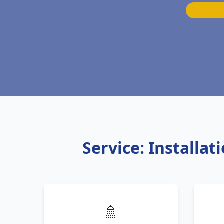
Service: Installa
🚿