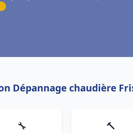
tion Dépannage chaudière F
🔧
🔨