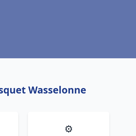
risquet Wasselonne
⚙️