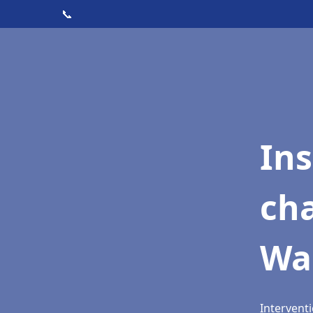
📞
In
cha
Wa
Intervent