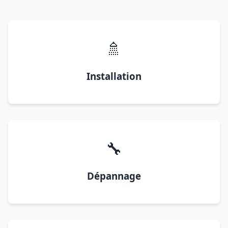
🚿
Installation
🔧
Dépannage