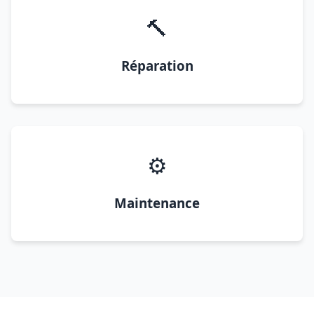
🔨
Réparation
⚙️
Maintenance