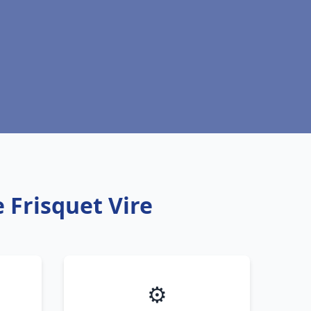
 Frisquet Vire
⚙️