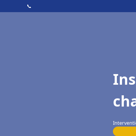
📞
In
cha
Interventi