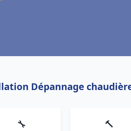
allation Dépannage chaudière
🔧
🔨