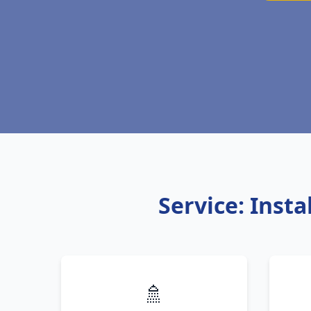
Service: Inst
🚿