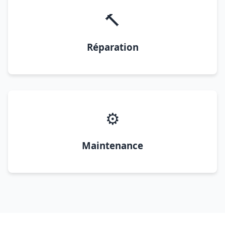
🔨
Réparation
⚙️
Maintenance