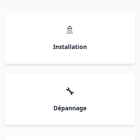
🚿
Installation
🔧
Dépannage