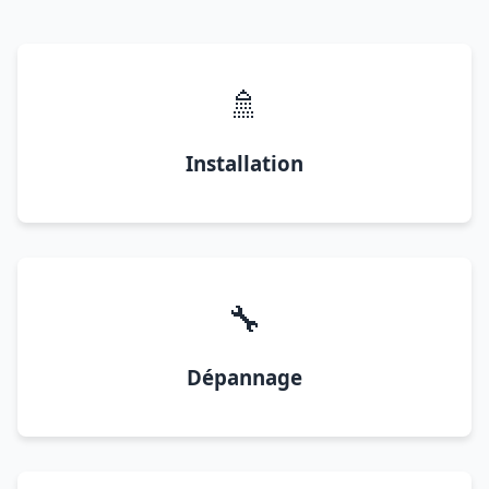
🚿
Installation
🔧
Dépannage