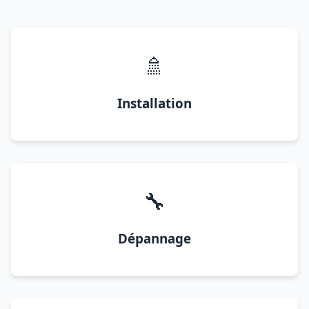
🚿
Installation
🔧
Dépannage