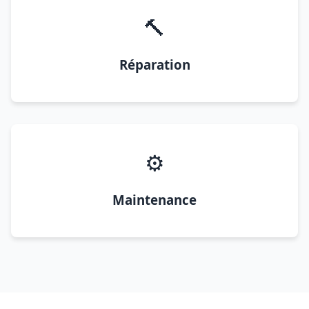
🔨
Réparation
⚙️
Maintenance