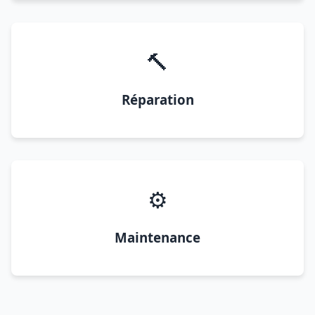
🔨
Réparation
⚙️
Maintenance