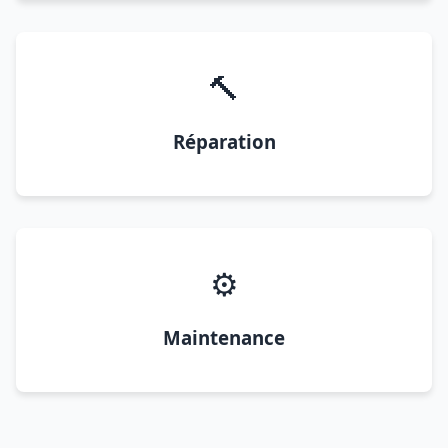
🔨
Réparation
⚙️
Maintenance