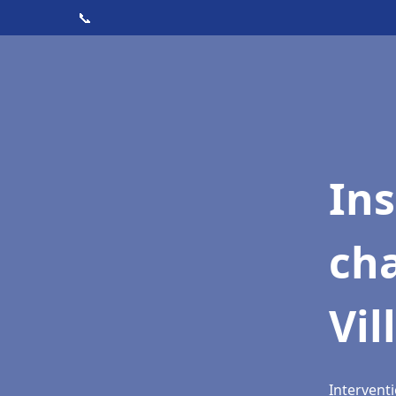
📞
In
cha
Vil
Interventi