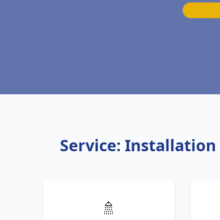
Service: Installatio
🚿