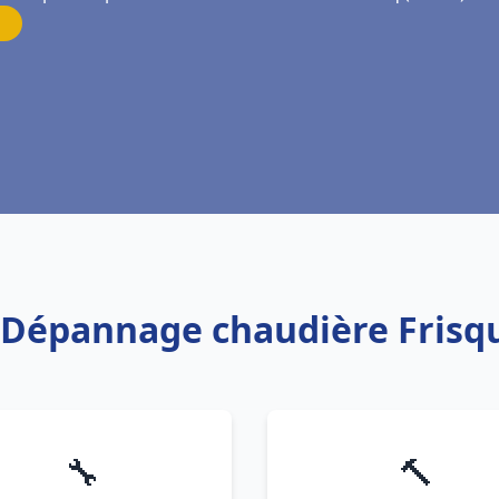
n Dépannage chaudière Frisq
🔧
🔨