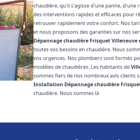
chaudière, qu'il s'agisse d'une panne, d'une 
des interventions rapides et efficaces pour r
retrouver rapidement votre confort. Nos tari
et nous proposons des garanties sur nos ser
Dépannage chaudière Frisquet
Villeneuve 
toutes vos besoins en chaudière. Nous somm
vos urgences. Nos plombiers sont formés pour
modèles de chaudières. Les habitants de
Vil
sommes fiers de nos nombreux avis clients sat
Installation Dépannage chaudière Frisque
chaudière. Nous sommes là