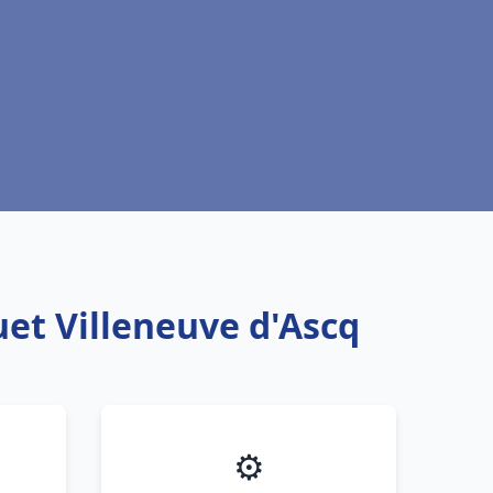
uet Villeneuve d'Ascq
⚙️