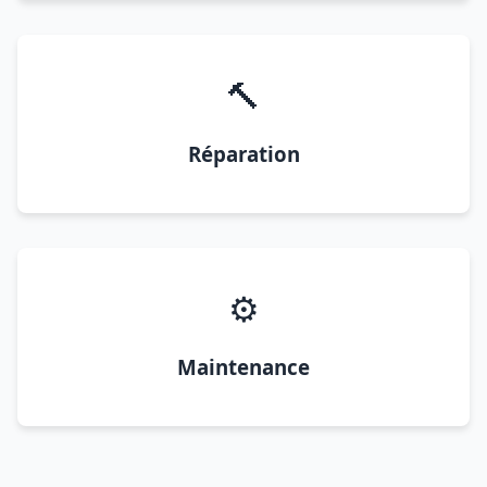
🔨
Réparation
⚙️
Maintenance