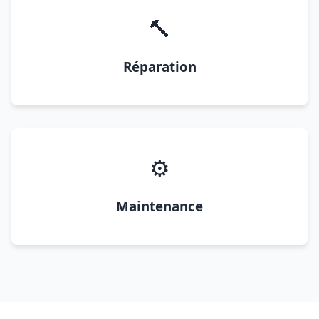
🔨
Réparation
⚙️
Maintenance