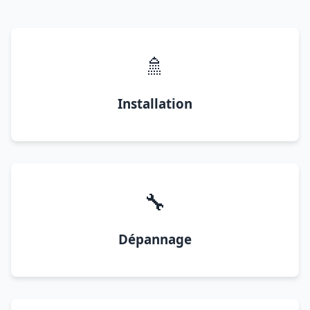
🚿
Installation
🔧
Dépannage