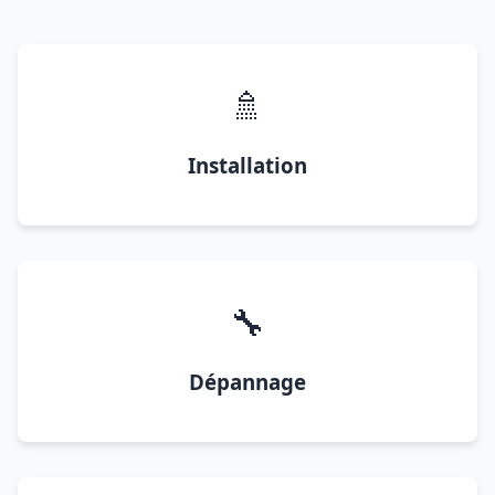
🚿
Installation
🔧
Dépannage