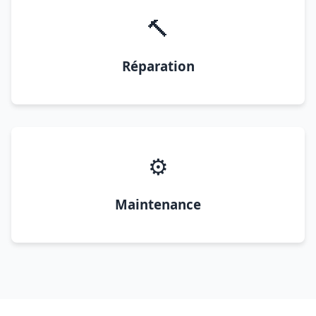
🔨
Réparation
⚙️
Maintenance