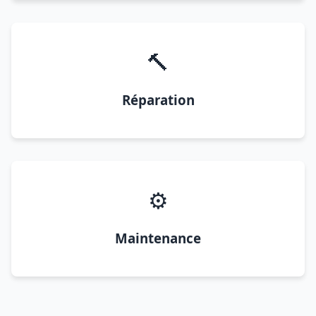
🔨
Réparation
⚙️
Maintenance