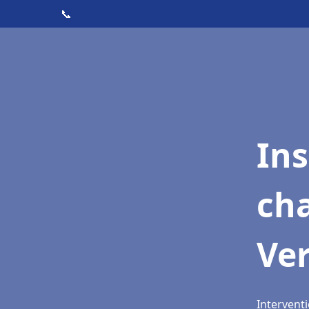
📞
In
cha
Ver
Interventi