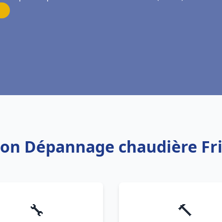
tion Dépannage chaudière Fr
🔧
🔨