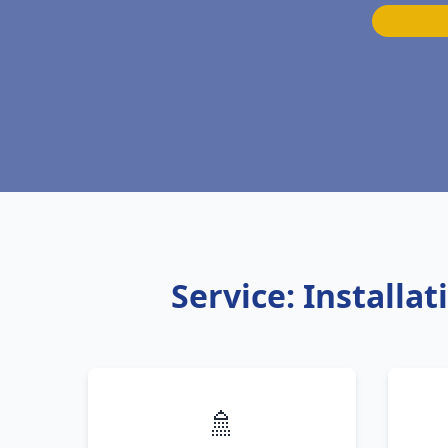
Service: Installa
🚿