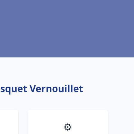
isquet Vernouillet
⚙️