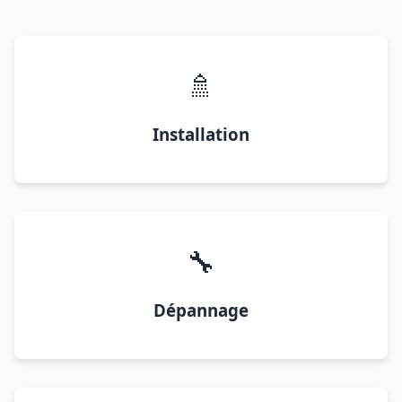
🚿
Installation
🔧
Dépannage