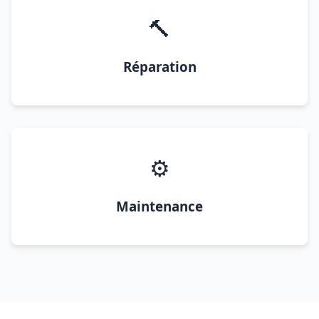
🔨
Réparation
⚙️
Maintenance