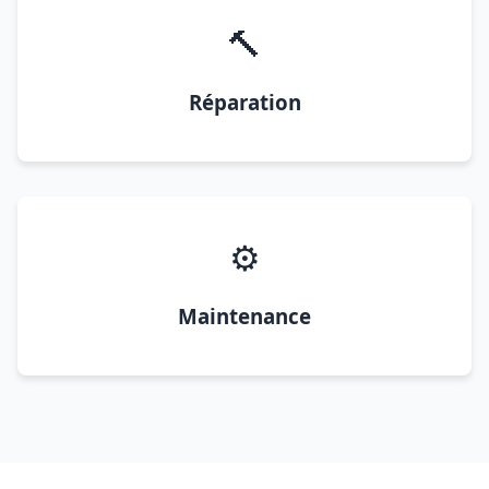
🔨
Réparation
⚙️
Maintenance