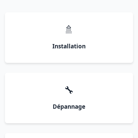
🚿
Installation
🔧
Dépannage