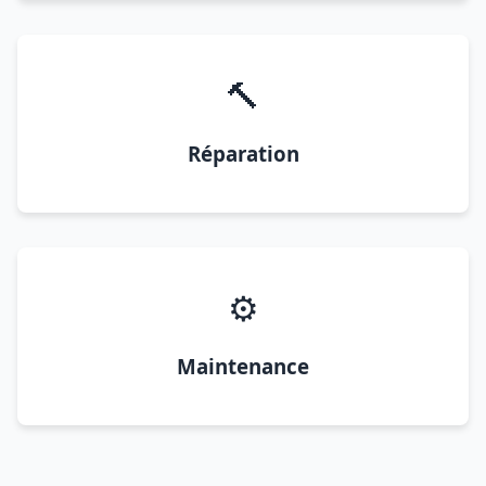
🔨
Réparation
⚙️
Maintenance