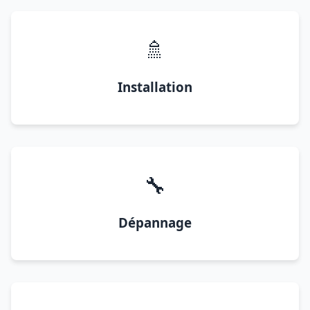
🚿
Installation
🔧
Dépannage