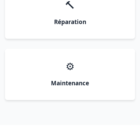
🔨
Réparation
⚙️
Maintenance