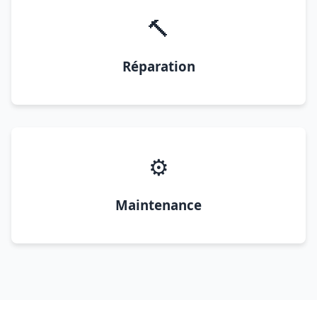
🔨
Réparation
⚙️
Maintenance