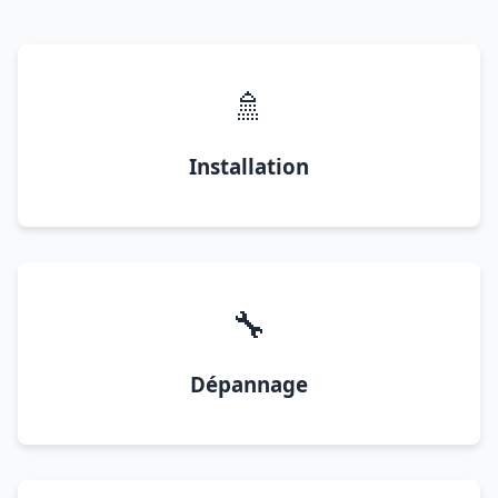
🚿
Installation
🔧
Dépannage