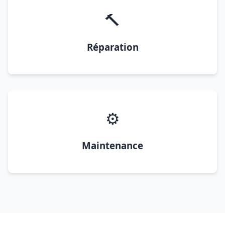
🔨
Réparation
⚙️
Maintenance