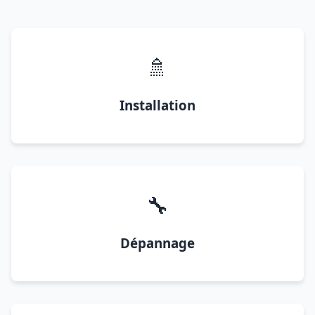
🚿
Installation
🔧
Dépannage