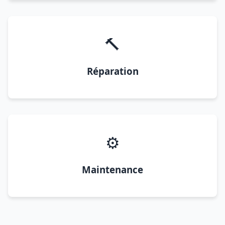
🔨
Réparation
⚙️
Maintenance