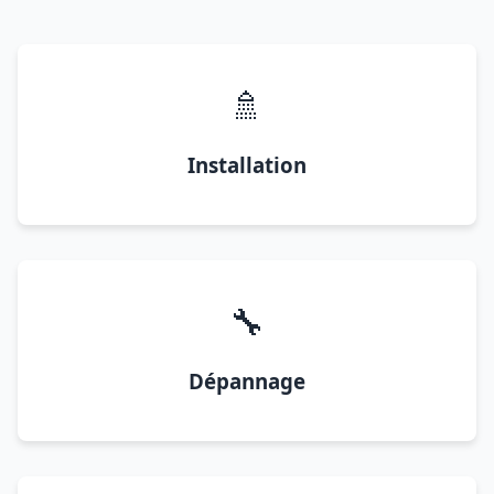
🚿
Installation
🔧
Dépannage