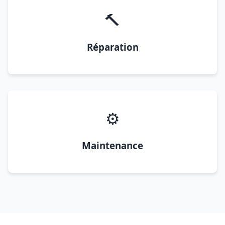
🔨
Réparation
⚙️
Maintenance