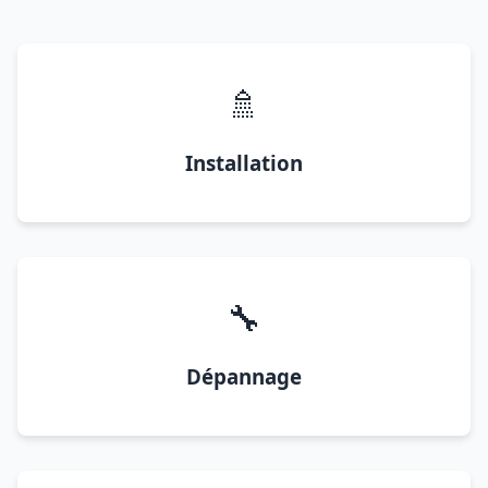
🚿
Installation
🔧
Dépannage