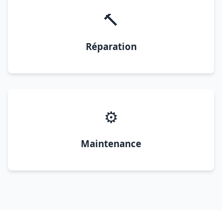
🔨
Réparation
⚙️
Maintenance