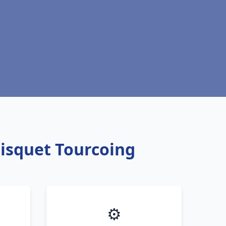
risquet Tourcoing
⚙️