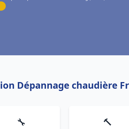
ation Dépannage chaudière F
🔧
🔨