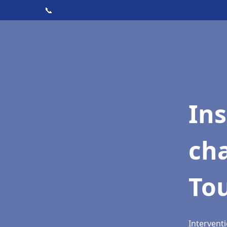
📞
In
cha
To
Intervent