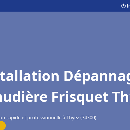
🕒 
stallation Dépanna
udière Frisquet T
on rapide et professionnelle à Thyez (74300)