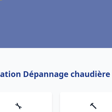
llation Dépannage chaudière
🔧
🔨