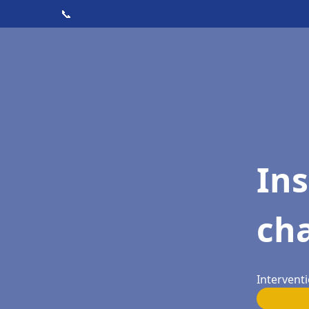
📞
In
cha
Interventi