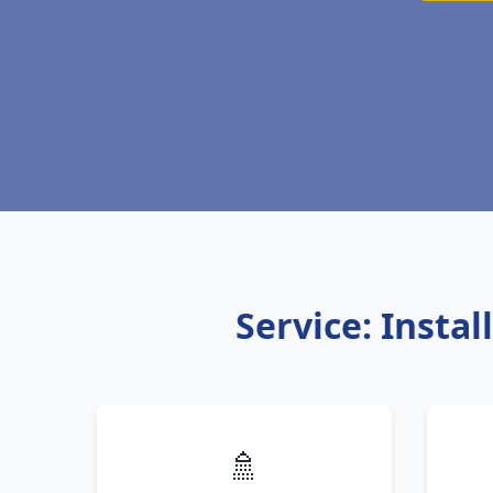
Service: Insta
🚿