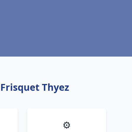
 Frisquet Thyez
⚙️