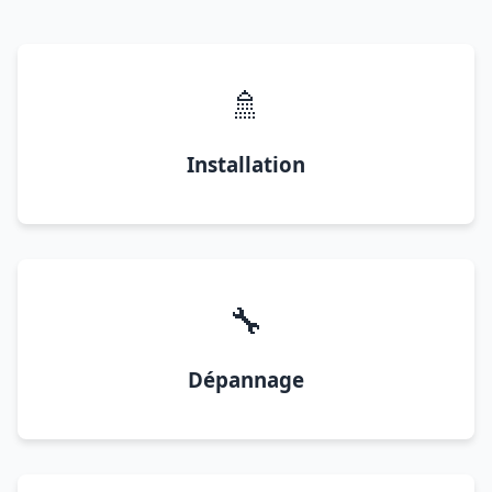
🚿
Installation
🔧
Dépannage