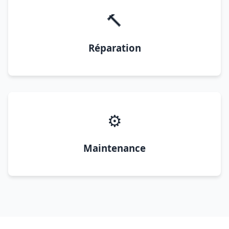
🔨
Réparation
⚙️
Maintenance