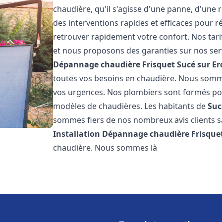
chaudière, qu'il s'agisse d'une panne, d'une 
des interventions rapides et efficaces pour r
retrouver rapidement votre confort. Nos tari
et nous proposons des garanties sur nos ser
Dépannage chaudière Frisquet
Sucé sur Er
toutes vos besoins en chaudière. Nous somm
vos urgences. Nos plombiers sont formés pour
modèles de chaudières. Les habitants de
Suc
sommes fiers de nos nombreux avis clients sat
Installation Dépannage chaudière Frisque
chaudière. Nous sommes là