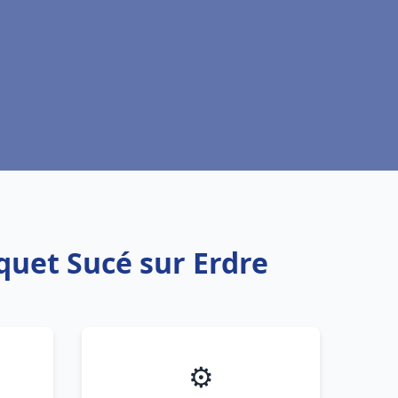
quet Sucé sur Erdre
⚙️