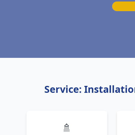
Service: Installat
🚿