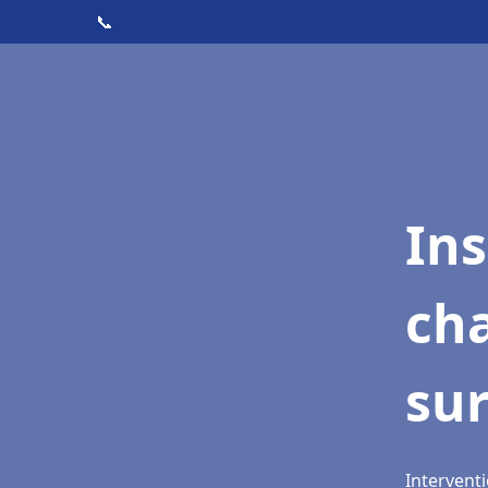
📞
In
cha
sur
Interventi