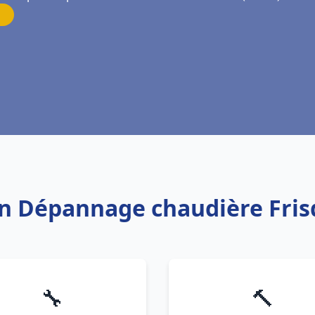
ion Dépannage chaudière Fris
🔧
🔨