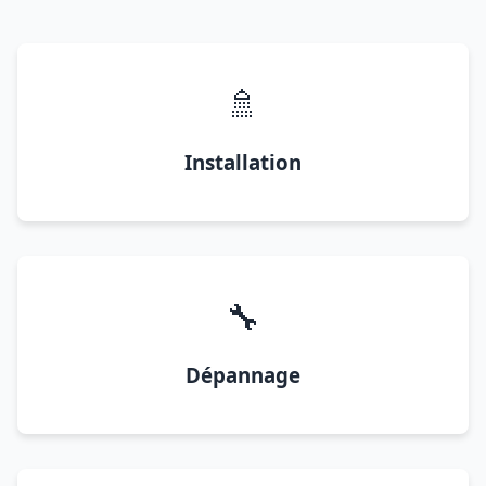
🚿
Installation
🔧
Dépannage