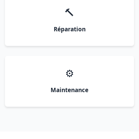
🔨
Réparation
⚙️
Maintenance