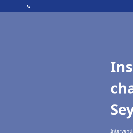
📞
In
cha
Se
Interventi