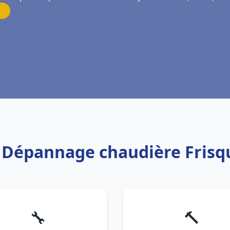
on Dépannage chaudière Frisq
🔧
🔨