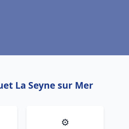
uet La Seyne sur Mer
⚙️