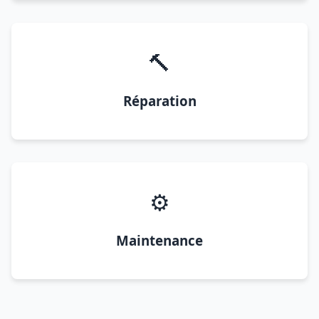
🔨
Réparation
⚙️
Maintenance