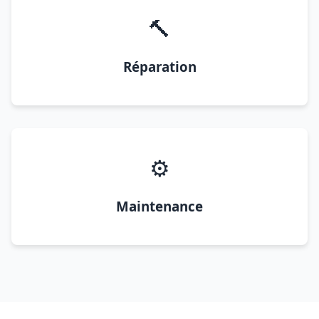
🔨
Réparation
⚙️
Maintenance