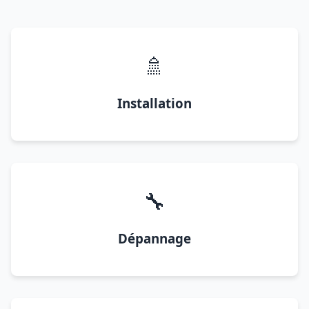
🚿
Installation
🔧
Dépannage