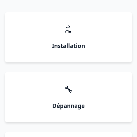
🚿
Installation
🔧
Dépannage