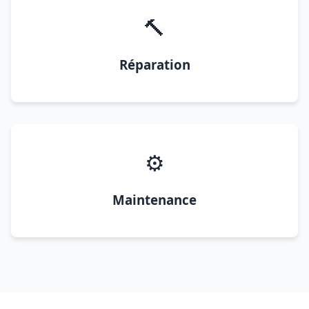
🔨
Réparation
⚙️
Maintenance