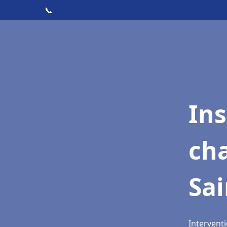
📞
In
cha
Sai
Interventi