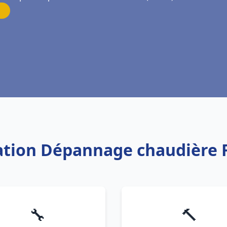
lation Dépannage chaudière 
🔧
🔨