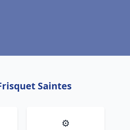
Frisquet Saintes
⚙️