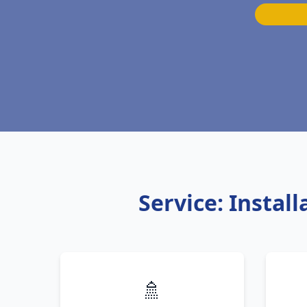
Service: Instal
🚿