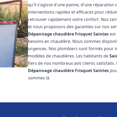
qu'il s'agisse d'une panne, d'une réparation 
interventions rapides et efficaces pour rédui
retrouver rapidement votre confort. Nos tari
et nous proposons des garanties sur nos ser
Dépannage chaudière Frisquet
Saintes
est 
besoins en chaudière. Nous sommes disponib
urgences. Nos plombiers sont formés pour in
modèles de chaudières. Les habitants de
Sai
fiers de nos nombreux avis clients satisfaits.
Dépannage chaudière Frisquet
Saintes
pou
sommes là