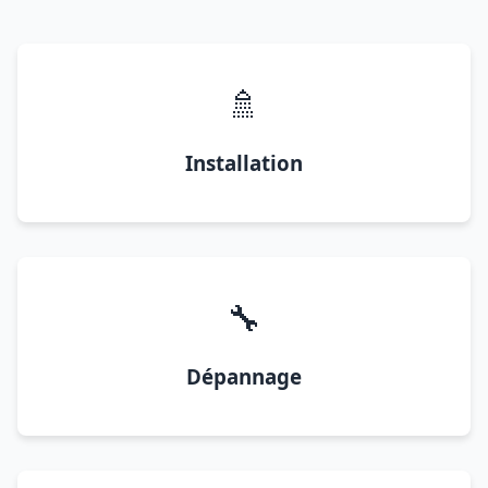
🚿
Installation
🔧
Dépannage