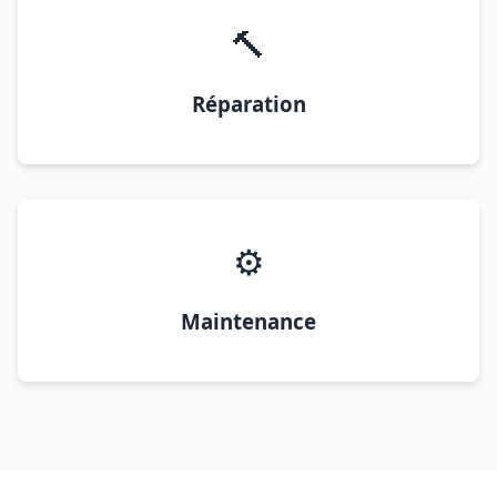
🔨
Réparation
⚙️
Maintenance