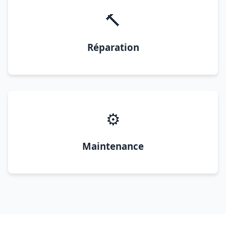
🔨
Réparation
⚙️
Maintenance