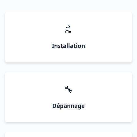
🚿
Installation
🔧
Dépannage