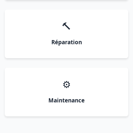
🔨
Réparation
⚙️
Maintenance