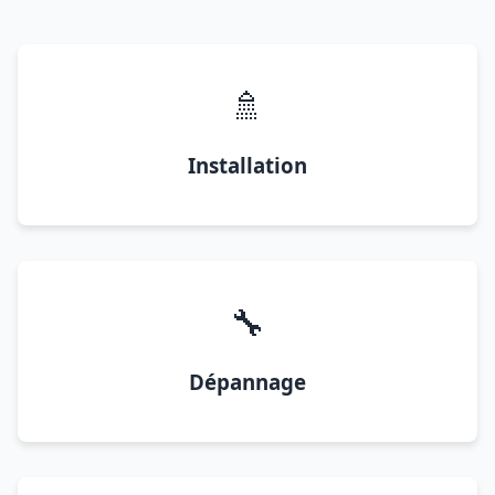
🚿
Installation
🔧
Dépannage