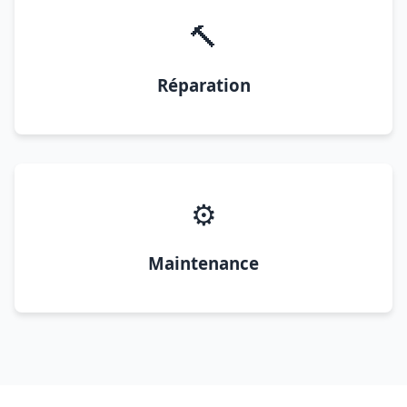
🔨
Réparation
⚙️
Maintenance