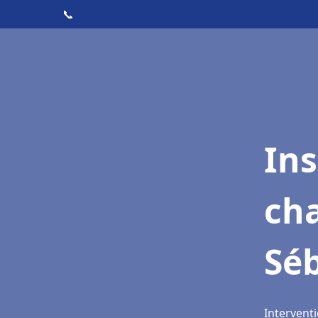
📞
In
cha
Séb
Interventi