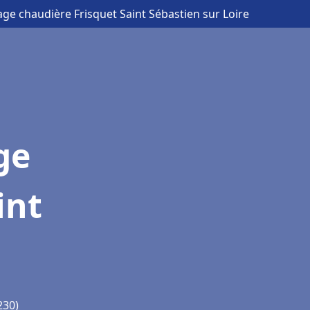
age chaudière Frisquet Saint Sébastien sur Loire
ge
int
230)