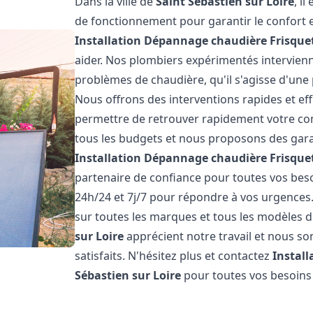
Dans la ville de
Saint Sébastien sur Loire
, i
de fonctionnement pour garantir le confort et
Installation Dépannage chaudière Frisque
aider. Nos plombiers expérimentés intervie
problèmes de chaudière, qu'il s'agisse d'une 
Nous offrons des interventions rapides et eff
permettre de retrouver rapidement votre conf
tous les budgets et nous proposons des garan
Installation Dépannage chaudière Frisque
partenaire de confiance pour toutes vos be
24h/24 et 7j/7 pour répondre à vos urgences
sur toutes les marques et tous les modèles d
sur Loire
apprécient notre travail et nous s
satisfaits. N'hésitez plus et contactez
Instal
Sébastien sur Loire
pour toutes vos besoins