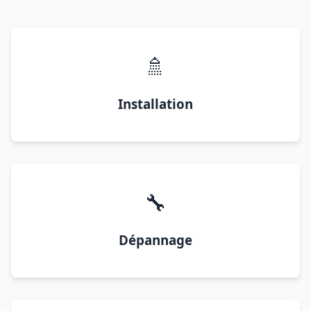
🚿
Installation
🔧
Dépannage