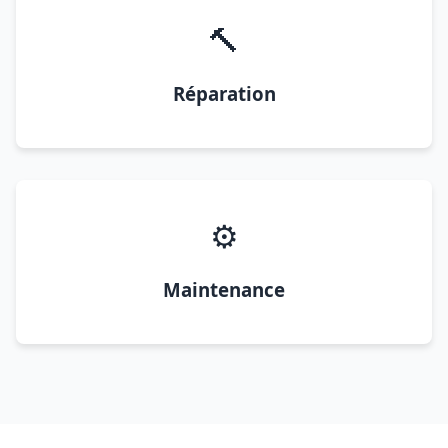
🔨
Réparation
⚙️
Maintenance