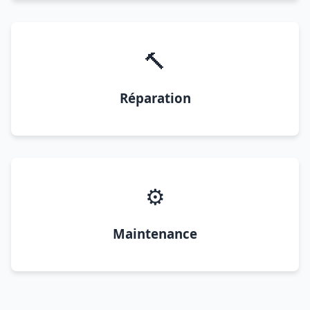
🔨
Réparation
⚙️
Maintenance