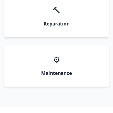
🔨
Réparation
⚙️
Maintenance