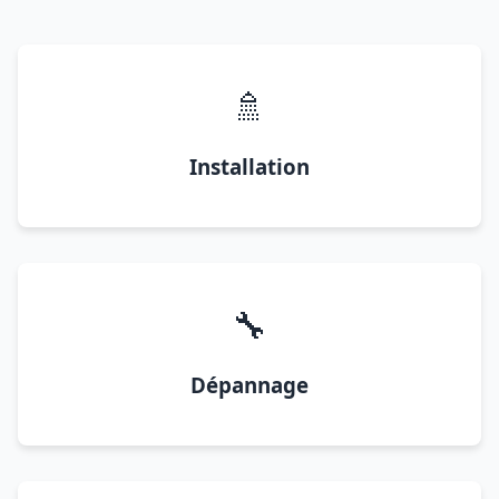
🚿
Installation
🔧
Dépannage