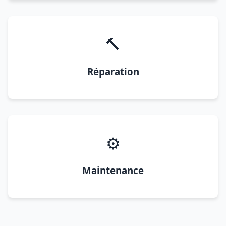
🔨
Réparation
⚙️
Maintenance