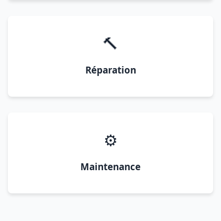
🔨
Réparation
⚙️
Maintenance