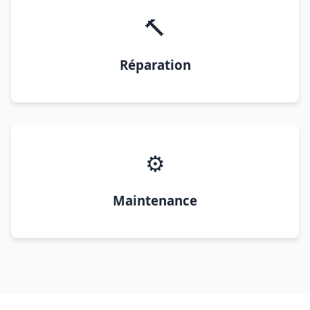
🔨
Réparation
⚙️
Maintenance