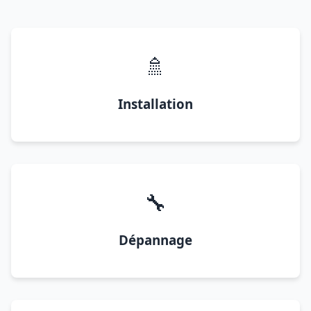
🚿
Installation
🔧
Dépannage