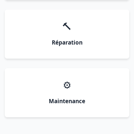
🔨
Réparation
⚙️
Maintenance