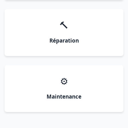
🔨
Réparation
⚙️
Maintenance