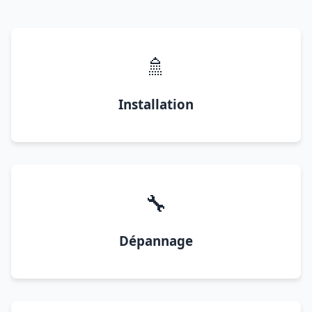
🚿
Installation
🔧
Dépannage