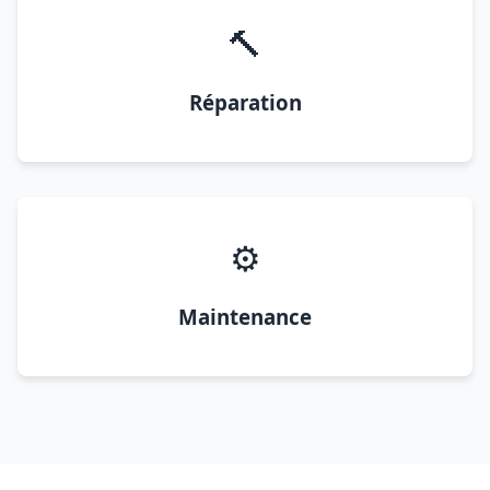
🔨
Réparation
⚙️
Maintenance