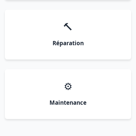
🔨
Réparation
⚙️
Maintenance