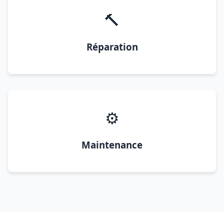
🔨
Réparation
⚙️
Maintenance