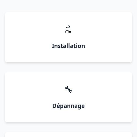
🚿
Installation
🔧
Dépannage