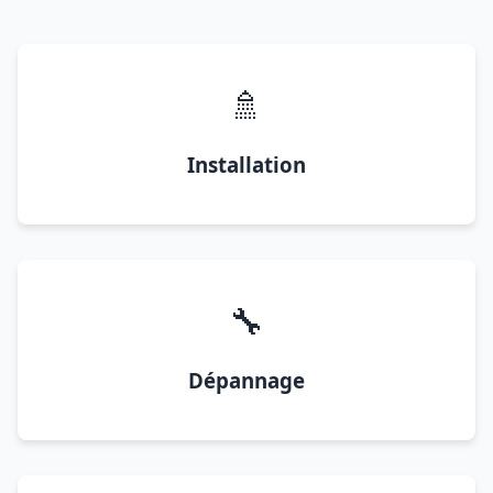
🚿
Installation
🔧
Dépannage