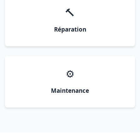
🔨
Réparation
⚙️
Maintenance